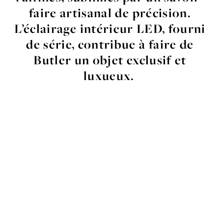
faire
artisanal
de
précision
.
L’
éclairage
intérieur
LED,
fourni
de
série
,
contribue
à
faire
de
Butler
un
objet
exclusif
et
luxueux
.