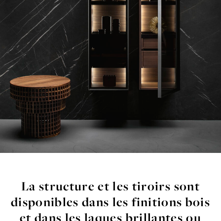
La
structure
et
les
tiroirs
sont
disponibles
dans
les
finitions
bois
et
dans
les
laques
brillantes
ou