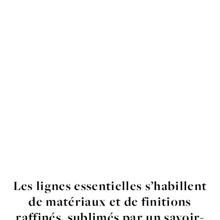
Les
lignes
essentielles
s’
habillent
de
matériaux
et de
finitions
raffinés
,
sublimés
par un savoir-