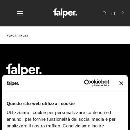
EN
DE
Vascamisura
FR
Via Veneto 7-9 40064
Ozzano Emilia – Bologna (IT)
Questo sito web utilizza i cookie
+39 051 799319
Utilizziamo i cookie per personalizzare contenuti ed
info@falper.it
annunci, per fornire funzionalità dei social media e per
analizzare il nostro traffico. Condividiamo inoltre