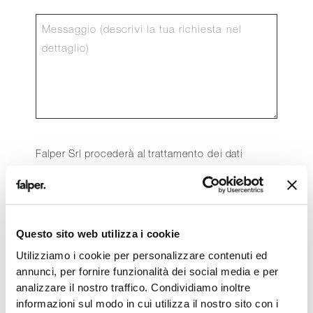
Falper Srl procederà al trattamento dei dati
personali forniti in conformità al D. Lgs. 196/03
sulla tutela della privacy.
Il trattamento sarà eseguito mediante strumenti
informatici, nel rispetto delle misure minime di
Questo sito web utilizza i cookie
sicurezza richieste, e per finalità relative a
Utilizziamo i cookie per personalizzare contenuti ed
ricerche statistiche e di mercato, nonché eventi
annunci, per fornire funzionalità dei social media e per
di marketing e promozionali.
analizzare il nostro traffico. Condividiamo inoltre
informazioni sul modo in cui utilizza il nostro sito con i
Ai sensi della stessa legge, è possibile opporsi al