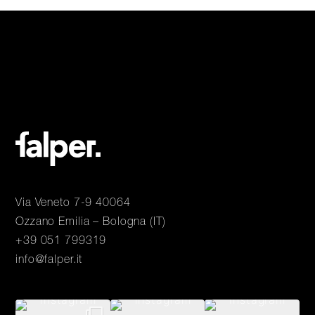
Via Veneto 7-9 40064
Ozzano Emilia – Bologna (IT)
+39 051 799319
info@falper.it