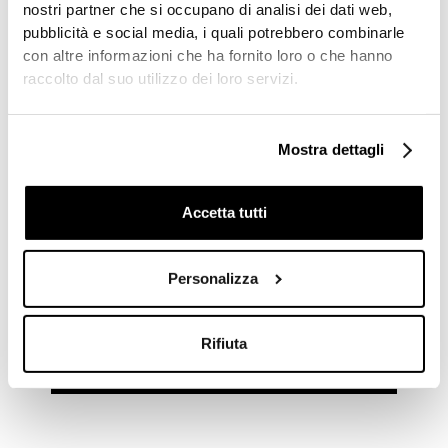
nostri partner che si occupano di analisi dei dati web,
trattamento in qualsiasi momento e richiedere la
pubblicità e social media, i quali potrebbero combinarle
cancellazione o la modifica dei propri dati senza
con altre informazioni che ha fornito loro o che hanno
alcun onere.
raccolto dal suo utilizzo dei loro servizi.
Il titolare del trattamento è Falper Srl, Via Veneto
7-9, 40064 Ozzano Emilia, Bologna (Italy):
Mostra dettagli
info@falper.it
Confermo di aver preso visione
Accetta tutti
dell’informativa sul trattamento dei dati ai
sensi dell’art. 13 del Regolamento (UE)
2016/679 (“GDPR”).
Personalizza
Rifiuta