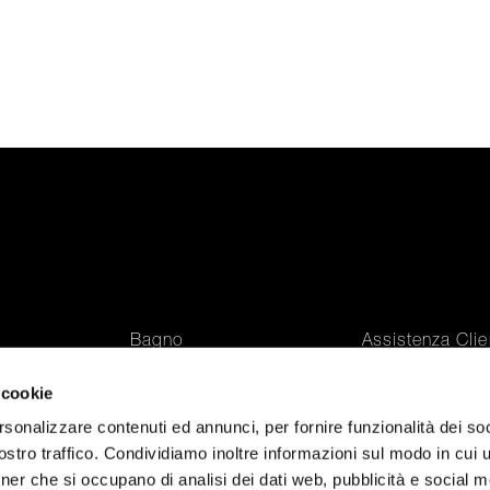
t
Bagno
Assistenza Clie
ners
Cucine
Interior Design
 cookie
tti
Materiali
Falper Contract
ditori
ArchiLAB
rsonalizzare contenuti ed annunci, per fornire funzionalità dei soc
stro traffico. Condividiamo inoltre informazioni sul modo in cui ut
tner che si occupano di analisi dei dati web, pubblicità e social m