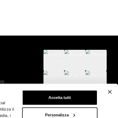
nti
 Service
Accetta tutti
ial
ilizza il
Personalizza
edia, i