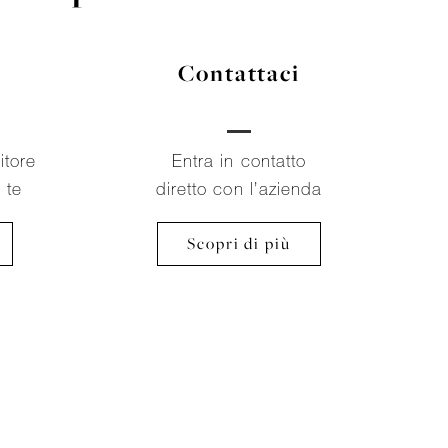
Contattaci
itore
Entra in contatto
a te
diretto con l’azienda
Scopri di più