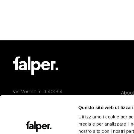
Via Veneto 7-9 40064
Abou
Ozzano Emilia – Bologna (IT)
Desig
Questo sito web utilizza i
Conta
+39 051 799319
Riven
info@falper.it
Utilizziamo i cookie per pe
media e per analizzare il no
nostro sito con i nostri par