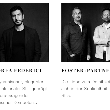
REA FEDERICI
FOSTER+PARTNE
ynamischer, eleganter
Die Liebe zum Detail zei
unktionaler Stil, geprägt
sich in der Schlichtheit
herausragender
Stils.
ischer Kompetenz.