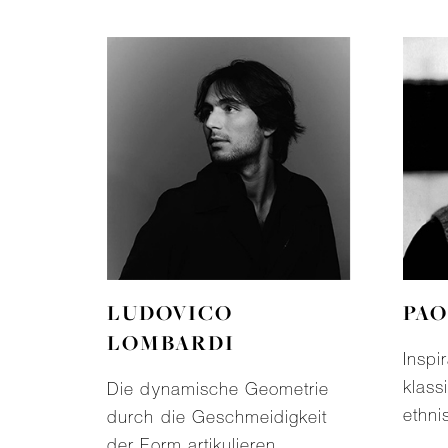
LUDOVICO
PAO
LOMBARDI
Inspi
klass
Die dynamische Geometrie
ethni
durch die Geschmeidigkeit
der Form artikulieren.