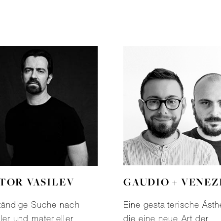
TOR VASILEV
GAUDIO + VENEZ
tändige Suche nach
Eine gestalterische Ästhe
ler und materieller
die eine neue Art der