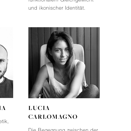
und ikonischer Identität.
IA
LUCIA
CARLOMAGNO
tik,
Die Begegnung zwischen der