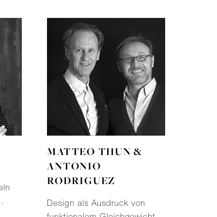
MATTEO THUN &
ANTONIO
RODRIGUEZ
eln
n.
Design als Ausdruck von
funktionalem Gleichgewicht