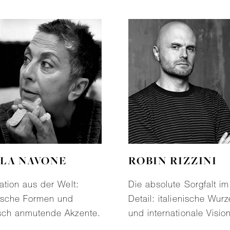
LA NAVONE
ROBIN RIZZINI
ration aus der Welt:
Die absolute Sorgfalt im
ische Formen und
Detail: italienische Wurz
sch anmutende Akzente.
und internationale Visio