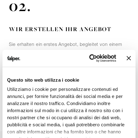
02.
WIR ERSTELLEN IHR ANGEBOT
Sie erhalten ein erstes Angebot, begleitet von einem
inspirierenden Moodboard mit einer Auswahl an
Produkten, die optimal zu Ihrem Projekt passen.
Anhand von Zeichnungen, Bildern und visuellen
Vorschlägen visualisieren wir Ihre Ideen und
Questo sito web utilizza i cookie
ermöglichen Ihnen, sich die Räume vorzustellen, ihre
Utilizziamo i cookie per personalizzare contenuti ed
Atmosphäre zu spüren und das Projekt schon vor
annunci, per fornire funzionalità dei social media e per
Baubeginn zu erleben. Anschließend erstellen wir den
analizzare il nostro traffico. Condividiamo inoltre
informazioni sul modo in cui utilizza il nostro sito con i
finalen Entwurf.
nostri partner che si occupano di analisi dei dati web,
pubblicità e social media, i quali potrebbero combinarle
con altre informazioni che ha fornito loro o che hanno