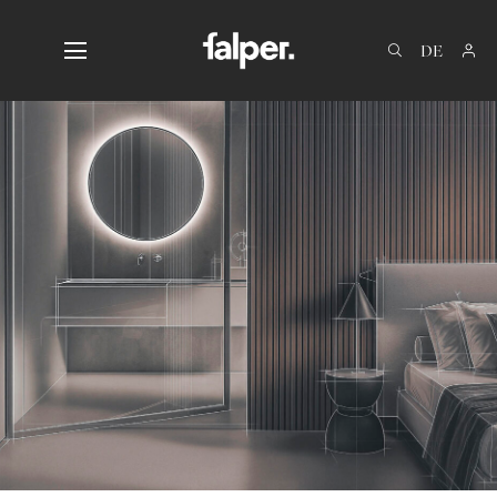
IT
EN
FR