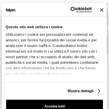
Questo sito web utilizza i cookie
Utilizziamo i cookie per personalizzare contenuti ed
annunci, per fornire funzionalità dei social media e per
analizzare il nostro traffico. Condividiamo inoltre
informazioni sul modo in cui utilizza il nostro sito con i
nostri partner che si occupano di analisi dei dati web,
pubblicità e social media, i quali potrebbero combinarle
ARBEITSPLATTEN MIT
FREISTEHENDE
AUFSA
con altre informazioni che ha fornito loro o che hanno
INTEGRIERTEM
WASCHBECKEN
raccolto dal suo utilizzo dei loro servizi.
WASCHBECKEN
Mostra dettagli
Modulare
Küchen
Accetta tutti