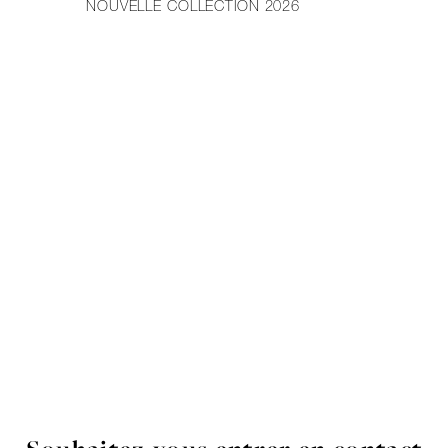
NOUVELLE COLLECTION 2026
PR
DE 