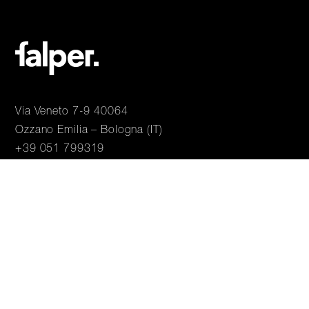
Via Veneto 7-9 40064
Ozzano Emilia – Bologna (IT)
+39 051 799319
info@falper.it