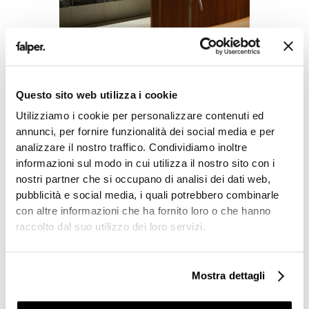
Questo sito web utilizza i cookie
ÉVOLUER POUR RESTER SOI-MÊME –
LE
NOUVELLE COLLECTION 2026
PR
Utilizziamo i cookie per personalizzare contenuti ed
annunci, per fornire funzionalità dei social media e per
DE 
analizzare il nostro traffico. Condividiamo inoltre
informazioni sul modo in cui utilizza il nostro sito con i
nostri partner che si occupano di analisi dei dati web,
pubblicità e social media, i quali potrebbero combinarle
con altre informazioni che ha fornito loro o che hanno
raccolto dal suo utilizzo dei loro servizi.
Mostra dettagli