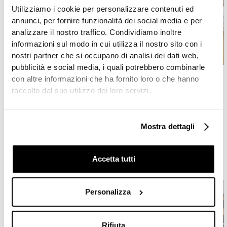
Utilizziamo i cookie per personalizzare contenuti ed
annunci, per fornire funzionalità dei social media e per
analizzare il nostro traffico. Condividiamo inoltre
informazioni sul modo in cui utilizza il nostro sito con i
nostri partner che si occupano di analisi dei dati web,
pubblicità e social media, i quali potrebbero combinarle
con altre informazioni che ha fornito loro o che hanno
PIANI CON LAVABO
LAVABI
LAVABI
raccolto dal suo utilizzo dei loro servizi.
INTEGRATO
FREESTANDING
Mostra dettagli
Cucine modulari
Accetta tutti
Personalizza
Rifiuta