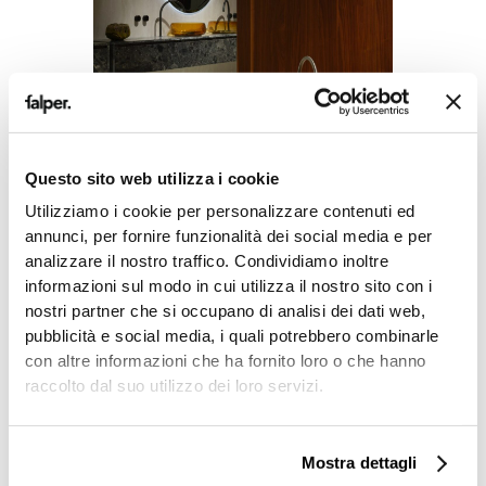
Questo sito web utilizza i cookie
Utilizziamo i cookie per personalizzare contenuti ed
SICH WEITERENTWICKELN, UM SICH
FA
annunci, per fornire funzionalità dei social media e per
SELBST TREU ZU BLEIBEN – NEUE
DE
analizzare il nostro traffico. Condividiamo inoltre
KOLLEKTION 2026
PR
informazioni sul modo in cui utilizza il nostro sito con i
nostri partner che si occupano di analisi dei dati web,
pubblicità e social media, i quali potrebbero combinarle
con altre informazioni che ha fornito loro o che hanno
raccolto dal suo utilizzo dei loro servizi.
Mostra dettagli