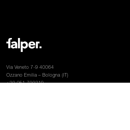
Via Veneto 7-9 40064
Ozzano Emilia – Bologna (IT)
+39 051 799319
info@falper.it