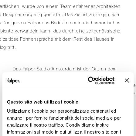
erflächen, wurde von einem Team erfahrener Architekten
 Designer sorgfältig gestaltet. Das Ziel ist zu zeigen, wie
s Design von Falper das Badezimmer in ein harmonisches
biente verwandeln kann, das durch eine zeitgenössische
d zeitlose Formensprache mit dem Rest des Hauses in
log tritt.
Das Falper Studio Amsterdam ist der Ort, an dem
Produktqualität, Architektur und Interior Design
aufeinandertreffen, in einem Raum, in dem die Erwartung
der anspruchsvollsten privaten und professionellen Kund
vollständig erfüllt werden, entworfen von einem
Questo sito web utilizza i cookie
hervorragenden Team aus Architekten, Designern und
Utilizziamo i cookie per personalizzare contenuti ed
Einzelhandelsexperten.
annunci, per fornire funzionalità dei social media e per
analizzare il nostro traffico. Condividiamo inoltre
informazioni sul modo in cui utilizza il nostro sito con i