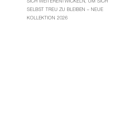
SICH WEITERENTWICKELN, UM SICH
FA
SELBST TREU ZU BLEIBEN – NEUE
DE
KOLLEKTION 2026
PR