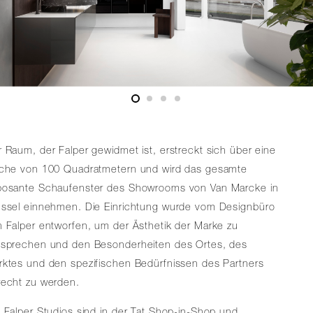
 Raum, der Falper gewidmet ist, erstreckt sich über eine
äche von 100 Quadratmetern und wird das gesamte
posante Schaufenster des Showrooms von Van Marcke in
üssel einnehmen. Die Einrichtung wurde vom Designbüro
 Falper entworfen, um der Ästhetik der Marke zu
tsprechen und den Besonderheiten des Ortes, des
rktes und den spezifischen Bedürfnissen des Partners
recht zu werden.
 Falper Studios sind in der Tat Shop-in-Shop und