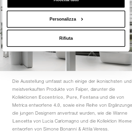
Personalizza
Rifiuta
Die Ausstellung umfasst auch einige der ikonischsten und
meistverkauften Produkte von Falper, darunter die
Kollektionen
Eccentrico
,
Pure
,
Fontana
und die von
Metrica entworfene
4.0
, sowie eine Reihe von Ergänzung
die jungen Designern anvertraut wurden, wie die Wanne
Lancetta
von Lucia Carlomagno und die Kollektion
Home
entworfen von Simone Bonanni & Attila Veress.