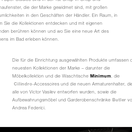
aufenster, die der Marke gewidmet sind, mit großen
mlichkeiten in den Geschäften der Händler. Ein Raum, in
m Sie die Kollektionen entdecken und mit eigenen
nden berühren können und wo Sie eine neue Art des
bens im Bad erleben können.
Die für die Einrichtung ausgewählten Produkte umfassen 
neuesten Kollektionen der Marke – darunter die
Möbelkollektion und die Waschtische
Minimum
, die
Cilindro
-Accessoires und die neuen Armaturenhalter, di
alle von Victor Vasilev entworfen wurden, sowie die
Aufbewahrungsmöbel und Garderobenschränke
Butler
v
Andrea Federici.