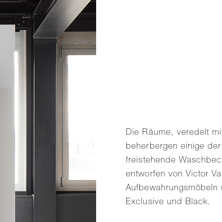
Die Räume, veredelt mi
beherbergen einige der
freistehende Waschbeck
entworfen von Victor V
Aufbewahrungsmöbeln u
Exclusive und Black.