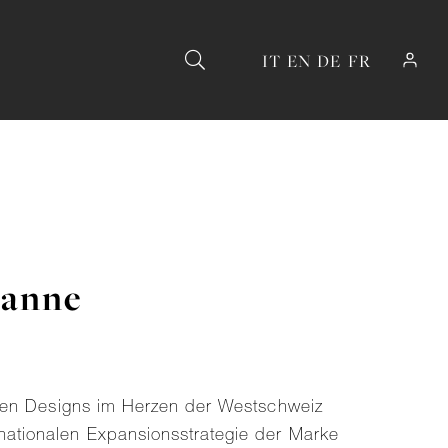
IT
EN
DE
FR
sanne
ischen Designs im Herzen der Westschweiz
rnationalen Expansionsstrategie der Marke