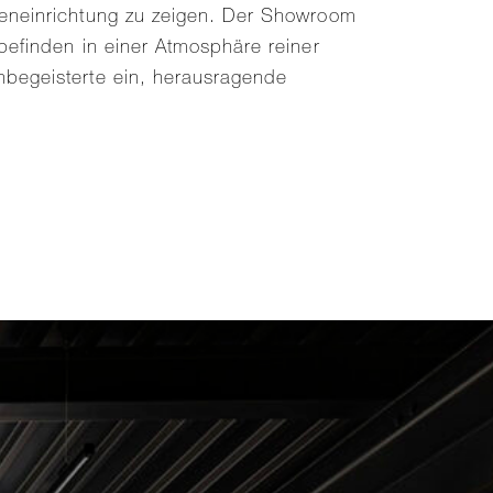
nneneinrichtung zu zeigen. Der Showroom
lbefinden in einer Atmosphäre reiner
gnbegeisterte ein, herausragende