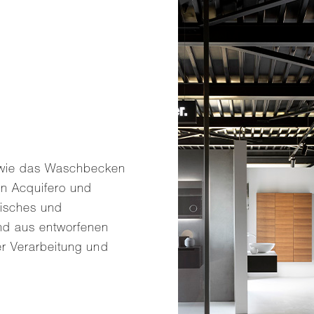
e wie das Waschbecken
en Acquifero und
nisches und
nd aus entworfenen
er Verarbeitung und
.