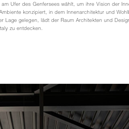
rt am Ufer des Genfersees wählt, um ihre Vision der I
s Ambiente konzipiert, in dem Innenarchitektur und Woh
cher Lage gelegen, lädt der Raum Architekten und Desi
aly zu entdecken.