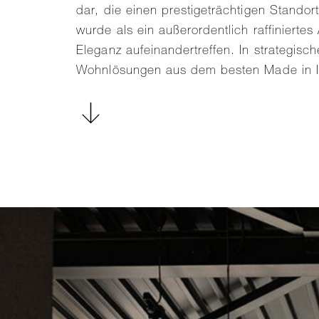
dar, die einen prestigeträchtigen Stando
wurde als ein außerordentlich raffinierte
Eleganz aufeinandertreffen. In strategis
Wohnlösungen aus dem besten Made in It