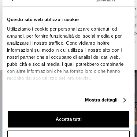
progettata a quattro mani con il designer Andrea Federici, 
proprio il design, il know-how, i materiali preziosi, le finiture
eccellenti, l’artigianalità Made in Italy e l’attenzione sartoria
Questo sito web utilizza i cookie
per i dettagli, caratteristici di Falper. Accanto alle tecnolog
Utilizziamo i cookie per personalizzare contenuti ed
d’avanguardia, la produzione adotta un approccio sostenibi
annunci, per fornire funzionalità dei social media e per
attento alle certificazioni ecologiche, dove ogni prodotto è
analizzare il nostro traffico. Condividiamo inoltre
sottoposto a severi controlli di qualità.
informazioni sul modo in cui utilizza il nostro sito con i
nostri partner che si occupano di analisi dei dati web,
pubblicità e social media, i quali potrebbero combinarle
con altre informazioni che ha fornito loro o che hanno
raccolto dal suo utilizzo dei loro servizi.
Mostra dettagli
Accetta tutti