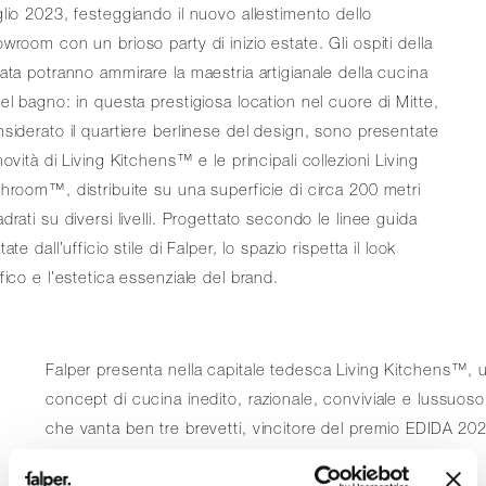
lio 2023, festeggiando il nuovo allestimento dello
wroom con un brioso party di inizio estate.
Gli ospiti della
ata potranno ammirare la maestria artigianale della cucina
el bagno: in questa prestigiosa location nel cuore di Mitte,
siderato il quartiere berlinese del design, sono presentate
novità di Living Kitchens™
e le principali collezioni Living
throom™
, distribuite su una superficie di circa 200 metri
drati su diversi livelli. Progettato secondo le linee guida
tate dall’ufficio stile di Falper, lo spazio rispetta il look
fico e l’estetica essenziale del brand.
Falper presenta nella capitale tedesca Living Kitchens™
, 
concept di cucina inedito, razionale, conviviale e lussuoso
che vanta ben tre brevetti, vincitore del premio EDIDA 20
nella categoria “Miglior Cucina”. La nuova linea di cucine,