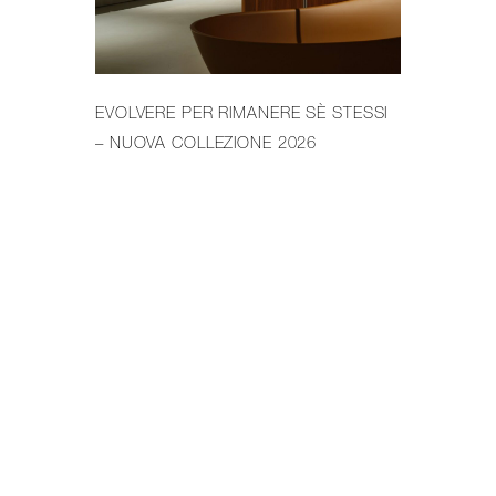
EVOLVERE PER RIMANERE SÈ STESSI
IL 
– NUOVA COLLEZIONE 2026
PR
WE