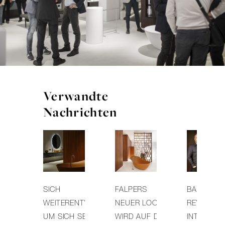
Verwandte
Nachrichten
SICH
FALPERS
BADEZIMM
WEITERENTWICKELN,
NEUER LOOK
REVOLUTI
UM SICH SELBST
WIRD AUF DER
INTERVIEW