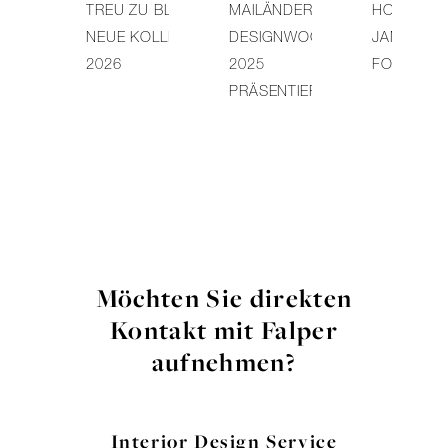
TREU ZU BLEIBEN –
MAILÄNDER
HOLLAND
NEUE KOLLEKTION
DESIGNWOCHE
JAMES WH
2026
2025
FOSTER +
PRÄSENTIERT
Möchten Sie direkten
Kontakt mit Falper
aufnehmen?
Interior Design Service