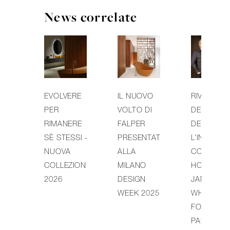
News correlate
EVOLVERE
IL NUOVO
RIVOLUZI
PER
VOLTO DI
DEL DESI
RIMANERE
FALPER
DEL BAGN
SÈ STESSI –
PRESENTATO
L’INTERVI
NUOVA
ALLA
CON MIKE
COLLEZIONE
MILANO
HOLLAND 
2026
DESIGN
JAMES
WEEK 2025
WHITE DI
FOSTER +
PARTNER