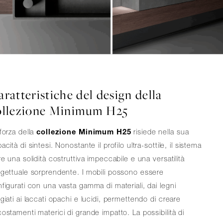
ratteristiche del design della
ollezione Minimum H25
forza della
collezione Minimum H25
risiede nella sua
acità di sintesi. Nonostante il profilo ultra-sottile, il sistema
re una solidità costruttiva impeccabile e una versatilità
gettuale sorprendente. I mobili possono essere
figurati con una vasta gamma di materiali, dai legni
giati ai laccati opachi e lucidi, permettendo di creare
ostamenti materici di grande impatto. La possibilità di