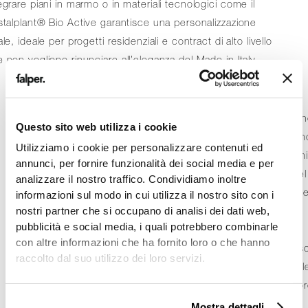
egrare piani in marmo o in materiali tecnologici come il
stalplant® Bio Active garantisce una personalizzazione
ale, ideale per progetti residenziali e contract di alto livello
 non vogliono rinunciare all’eleganza del Made in Italy.
L’approccio minimalista della
collezione Minimum H25
n
Questo sito web utilizza i cookie
compromette l’ergonomia. Ogni cassetto e ogni vano son
Utilizziamo i cookie per personalizzare contenuti ed
pensati per ottimizzare lo spazio interno, offrendo soluzioni
annunci, per fornire funzionalità dei social media e per
contenitive intelligenti nonostante le dimensioni ridotte del
analizzare il nostro traffico. Condividiamo inoltre
mobile. Questa serie si rivolge a un pubblico internazional
informazioni sul modo in cui utilizza il nostro sito con i
che ama lo stile contemporaneo e la filosofia della
nostri partner che si occupano di analisi dei dati web,
pubblicità e social media, i quali potrebbero combinarle
“sottrazione”. Grazie alla collaborazione con designer
con altre informazioni che ha fornito loro o che hanno
d’autore, Falper è riuscita a trasformare un elemento d’us
raccolto dal suo utilizzo dei loro servizi.
quotidiano in un oggetto scultoreo, capace di resistere all
mode passeggere e di mantenere inalterato il proprio valo
estetico e funzionale nel tempo.
Mostra dettagli