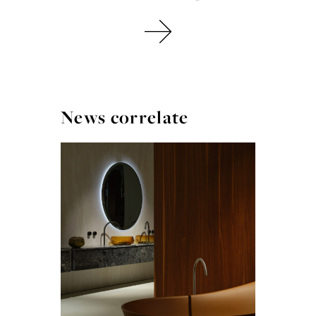
News correlate
IL 
PR
WE