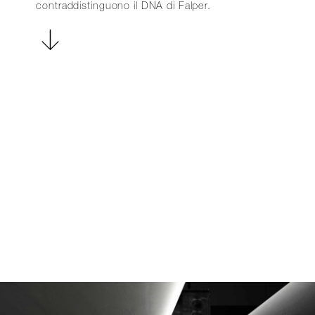
contraddistinguono il DNA di Falper.